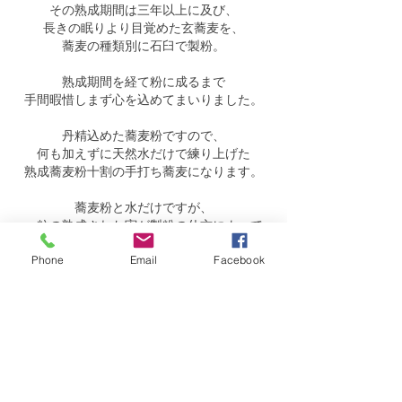
その熟成期間は三年以上に及び、
長きの眠りより目覚めた玄蕎麦を、
蕎麦の種類別に石臼で製粉。
熟成期間を経て粉に成るまで
手間暇惜しまず心を込めてまいりました。
丹精込めた蕎麦粉ですので、
何も加えずに天然水だけで練り上げた
熟成蕎麦粉十割の手打ち蕎麦になります。
蕎麦粉と水だけですが、
一粒の熟成された実が製粉の仕方によって
それぞれ全く違った表情を出してくれます。
Phone
Email
Facebook
今宵は、そんな日曜庵の蕎麦を
ご堪能下さい。
平日は蕎麦を製粉するまでの時間に割いており、