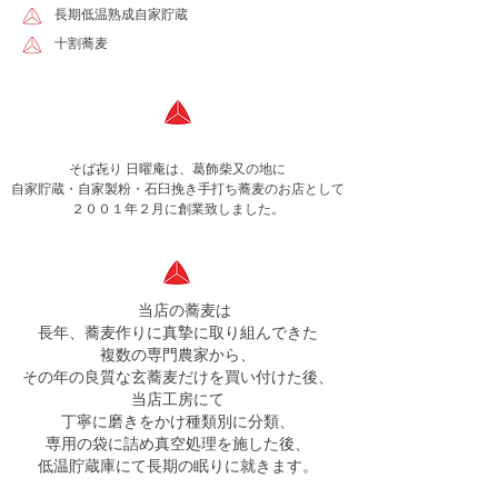
長期低温熟成自家貯蔵
十割蕎麦
そば㐂り 日曜庵は、葛飾柴又の地に
自家貯蔵・自家製粉・石臼挽き手打ち蕎麦のお店として
２００１年２月に創業致しました。
当店の蕎麦は
長年、蕎麦作りに真摯に取り組んできた
複数の専門農家から、
その年の良質な玄蕎麦だけを買い付けた後、
当店工房にて
丁寧に磨きをかけ種類別に分類、
専用の袋に詰め真空処理を施した後、
低温貯蔵庫にて長期の眠りに就きます。